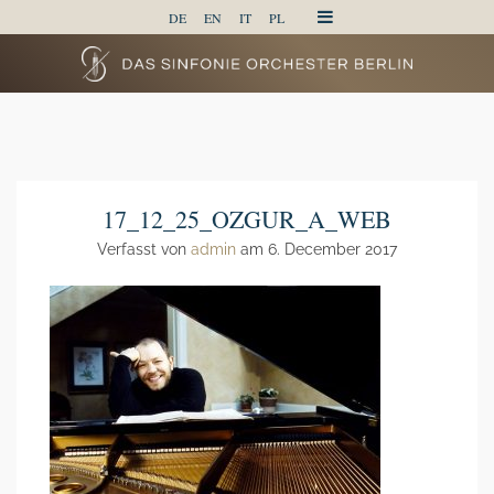
DE
EN
IT
PL
17_12_25_OZGUR_A_WEB
Verfasst von
admin
am 6. December 2017