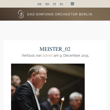
DE
EN
IT
PL
MEISTER_02
Verfasst von
admin
am 9. December 2015