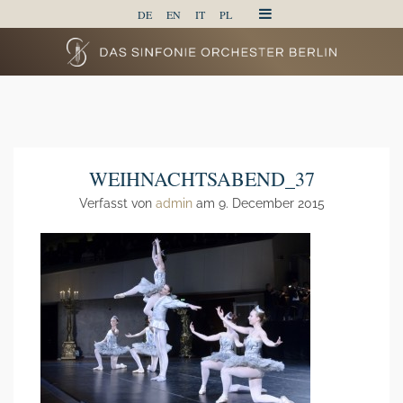
DE
EN
IT
PL
WEIHNACHTSABEND_37
Verfasst von
admin
am 9. December 2015