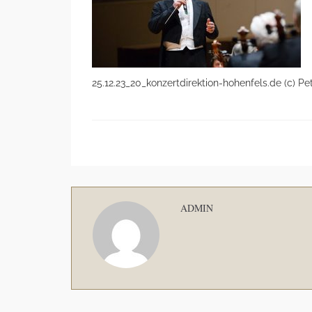
25.12.23_20_konzertdirektion-hohenfels.de (c) P
ADMIN