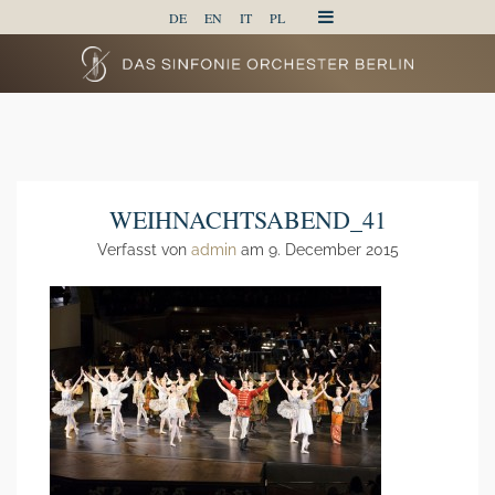
DE
EN
IT
PL
WEIHNACHTSABEND_41
Verfasst von
admin
am 9. December 2015