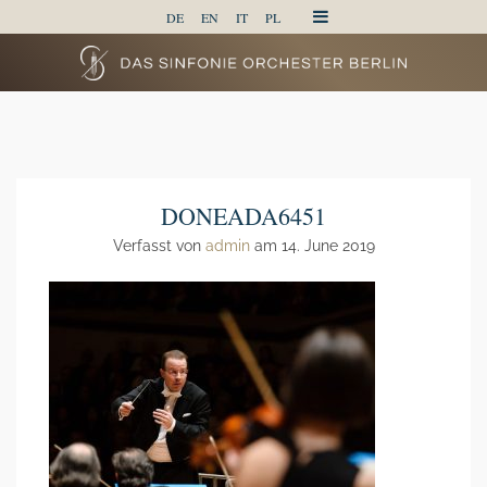
DE
EN
IT
PL
DONEADA6451
Verfasst von
admin
am 14. June 2019